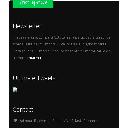
Tineti Aproape
Newsletter
In aceasta luna, Echipa GPL Auto Iasi a participat la cursul de
specializare pentru montajul, calibrarea si diagnosticarea
instalatiilor GPL marca Prins, compatibile cu motorizarile de
ultima .....
mai mult
Ultimele Tweets
Contact
Adresa:
Bulevardul Poitiers Nr. 9, Iasi , Romania