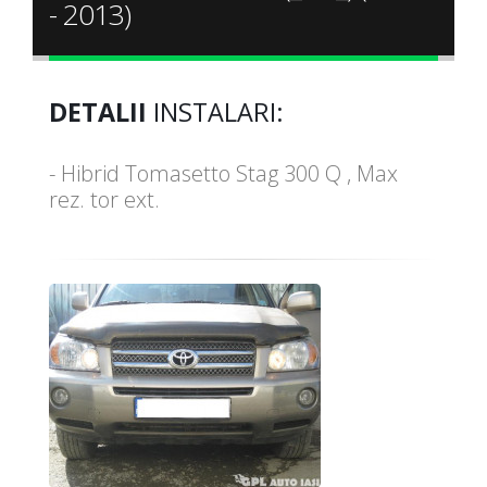
- 2013)
DETALII
INSTALARI:
- Hibrid Tomasetto Stag 300 Q , Max
rez. tor ext.