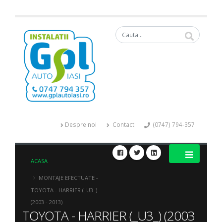
Despre noi
Contact
(0747) 794-357
ACASA
MONTAJE EFECTUATE -
TOYOTA - HARRIER (_U3_)
(2003 - 2013)
TOYOTA - HARRIER (_U3_) (2003