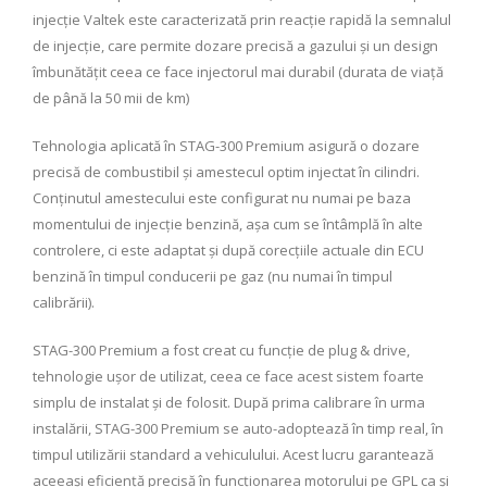
injecție Valtek este caracterizată prin reacție rapidă la semnalul
de injecție, care permite dozare precisă a gazului și un design
îmbunătățit ceea ce face injectorul mai durabil (durata de viață
de până la 50 mii de km)
Tehnologia aplicată în STAG-300 Premium asigură o dozare
precisă de combustibil și amestecul optim injectat în cilindri.
Conținutul amestecului este configurat nu numai pe baza
momentului de injecție benzină, așa cum se întâmplă în alte
controlere, ci este adaptat și după corecțiile actuale din ECU
benzină în timpul conducerii pe gaz (nu numai în timpul
calibrării).
STAG-300 Premium a fost creat cu funcție de plug & drive,
tehnologie ușor de utilizat, ceea ce face acest sistem foarte
simplu de instalat și de folosit. După prima calibrare în urma
instalării, STAG-300 Premium se auto-adoptează în timp real, în
timpul utilizării standard a vehiculului. Acest lucru garantează
aceeași eficiență precisă în funcționarea motorului pe GPL ca și