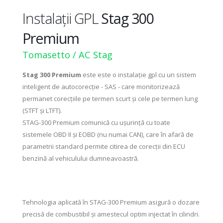
Instalații GPL
Stag 300
Premium
Tomasetto / AC Stag
Stag 300 Premium
este este o instalație gpl cu un sistem
inteligent de autocorecție - SAS - care monitorizează
permanet corecțiile pe termen scurt și cele pe termen lung
(STFT și LTFT).
STAG-300 Premium comunică cu ușurință cu toate
sistemele OBD II și EOBD (nu numai CAN), care în afară de
parametrii standard permite citirea de corecții din ECU
benzină al vehiculului dumneavoastră.
Tehnologia aplicată în STAG-300 Premium asigură o dozare
precisă de combustibil și amestecul optim injectat în cilindri.