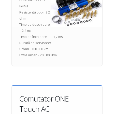
Puterea max - 39
kw/cil
Rezistență bobină 2
ohm
Timp de deschidere
- 2,4 ms
Timp de închidere - 1,7 ms
Durată de servisare:
Urban - 100 000 km
Extra urban - 200 000 km
Comutator ONE
Touch AC