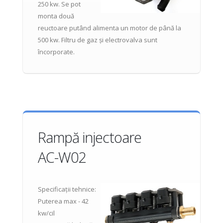
250 kw. Se pot
monta două
reuctoare putând alimenta un motor de până la
500 kw. Filtru de gaz și electrovalva sunt
încorporate.
Rampă injectoare
AC-W02
Specificații tehnice:
Puterea max - 42
kw/cil