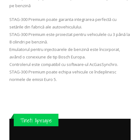
pe benzină
STAG-300 Premium poate garanta integrarea perfectă cu
setările din fabrică ale autovehiculului.
STAG-300 Premium este proiectat pentru vehiculele cu 3 până la
8 cilindri pe benzină.
Emulatorul pentru injectoarele de benzină este încorporat,
având o conexiune de tip Bosch Europa.
Controlerul este compatibil cu software-ul AcGasSynchro.
STAG-300 Premium poate echipa vehicule ce îndeplinesc
normele de emisii Euro 5.
Tineti Aproape