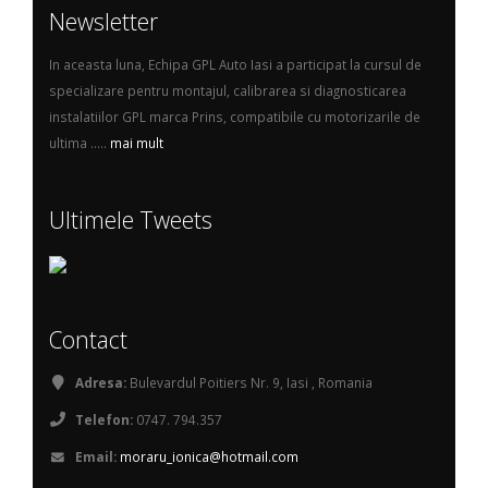
Newsletter
In aceasta luna, Echipa GPL Auto Iasi a participat la cursul de
specializare pentru montajul, calibrarea si diagnosticarea
instalatiilor GPL marca Prins, compatibile cu motorizarile de
ultima .....
mai mult
Ultimele Tweets
Contact
Adresa:
Bulevardul Poitiers Nr. 9, Iasi , Romania
Telefon:
0747. 794.357
Email:
moraru_ionica@hotmail.com